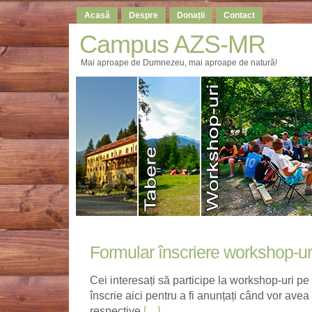
Acasă
Despre
Donații
Contact
Campus AZS-MR
Mai aproape de Dumnezeu, mai aproape de natură!
Formular înscriere workshop-ur
Cei interesați să participe la workshop-uri pe 
înscrie aici pentru a fi anunțați când vor ave
respective
[…]