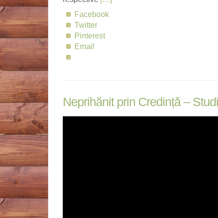
Facebook
Twitter
Pinterest
Email
Neprihănit prin Credință – Studi