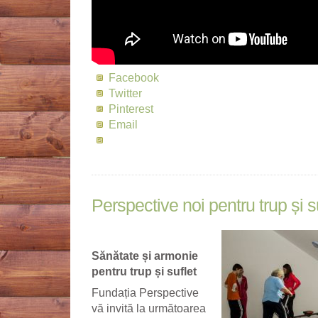
Facebook
Twitter
Pinterest
Email
Perspective noi pentru trup și s
Sănătate și armonie
pentru trup și suflet
Fundația Perspective
vă invită la următoarea