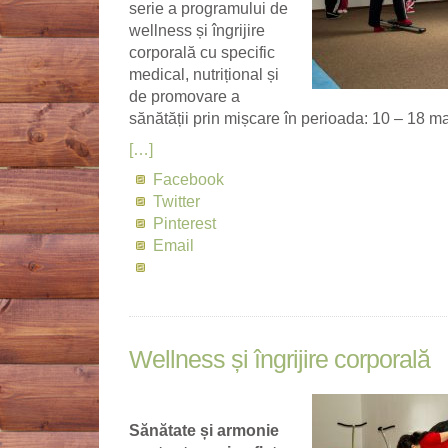
serie a programului de
wellness și îngrijire
corporală cu specific
medical, nutrițional și
de promovare a
sănătății prin mișcare în perioada: 10 – 18 m
[…]
Facebook
Twitter
Pinterest
Email
Wellness și îngrijire corporală
Sănătate și armonie