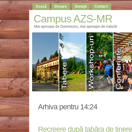
Acasă
Despre
Donații
Contact
Campus AZS-MR
Mai aproape de Dumnezeu, mai aproape de natură!
Arhiva pentru 14:24
Recreere după tabăra de tineret