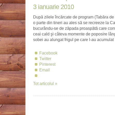
3 ianuarie 2010
După zilele încărcate de program (Tabăra de t
o parte din tineri au ales să se recreeze la
bucurându-se de zăpada proaspătă care con
ceai cald şi câteva momente de poposire lâng
sobei au alungat frigul pe care l-au acumulat
Facebook
Twitter
Pinterest
Email
Tot articolul »